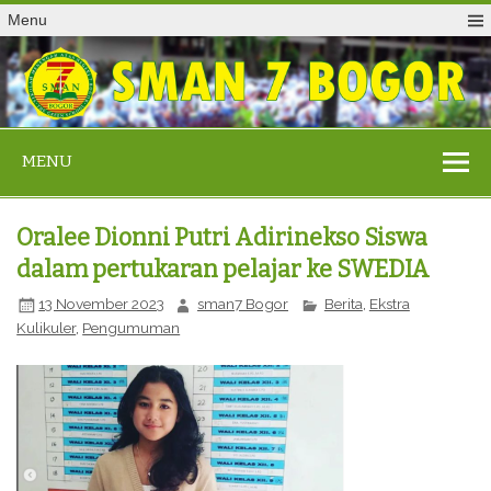
Menu
MENU
Oralee Dionni Putri Adirinekso Siswa
dalam pertukaran pelajar ke SWEDIA
13 November 2023
sman7 Bogor
Berita
,
Ekstra
Kulikuler
,
Pengumuman