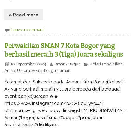
» Read more
Leave a comment
Perwakilan SMAN 7 Kota Bogor yang
berhasil meraih 3 (Tiga) Juara sekaligus
10 September 2024
sman7 Bogor
Artikel Pendidikan
,
Artikel Umum
,
Berita
,
Pengumuman
Selamat dan Sukses kepada Andaru Pitra Rahagi kelas F-
A3 yang berhasil meraih 3 Juara berbeda dari berbagai
event dan kejuaraan 🔥🔥
https://www.instagram.com/p/C-l8duLy5d4/?
utm_source=ig_web_copy_link&igsh=MzRlODBiNWFlZA==
#sman7bogorjuara #sman7bogor #psmajabar
#cadisdikwil2 #disdikjabar