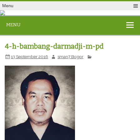
Menu
MENU
4-h-bambang-darmadji-m-pd
13 September 2016
sman7 Bogor