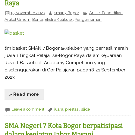
Raya
15 November 2023
sman7 Bogor
Artikel Pendidikan
,
Artikel Umum
,
Berita
,
Ekstra Kulikuler
,
Pengumuman
tim basket SMAN 7 Bogor @7sie.ben yang berhasil meraih
juara 1 Tingkat Pelajar se-Bogor Raya dalam kejuaraan
Revolt Basketball Academy Competition yang
diselenggarakan di Gor Pajajaran pada 18-21 September
2023
» Read more
Leave a comment
juara
,
prestasi
,
slide
SMA Negeri 7 Kota Bogor berpatisipasi
dalam kegiatan Jabar Masagi