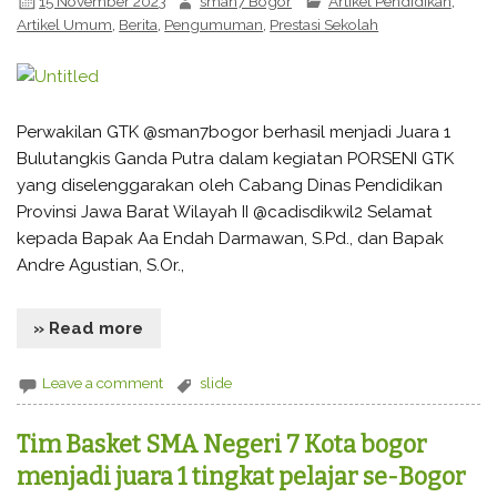
15 November 2023
sman7 Bogor
Artikel Pendidikan
,
Artikel Umum
,
Berita
,
Pengumuman
,
Prestasi Sekolah
Perwakilan GTK @sman7bogor berhasil menjadi Juara 1
Bulutangkis Ganda Putra dalam kegiatan PORSENI GTK
yang diselenggarakan oleh Cabang Dinas Pendidikan
Provinsi Jawa Barat Wilayah II @cadisdikwil2 Selamat
kepada Bapak Aa Endah Darmawan, S.Pd., dan Bapak
Andre Agustian, S.Or.,
» Read more
Leave a comment
slide
Tim Basket SMA Negeri 7 Kota bogor
menjadi juara 1 tingkat pelajar se-Bogor